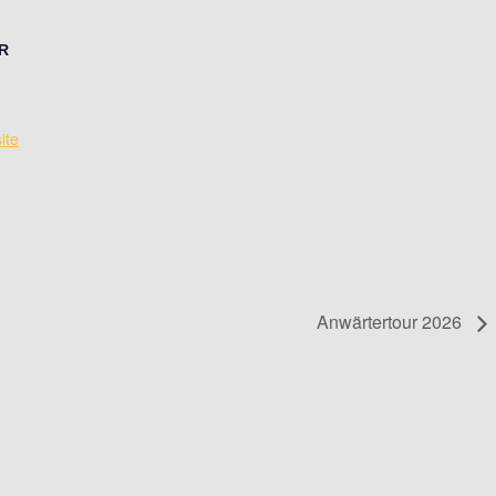
R
ite
Anwärtertour 2026