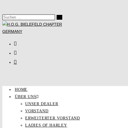
Zum
Inhalt
Diese
springen
Suche
Website
starten
durchsuchen
HOME
ÜBER UNS
UNSER DEALER
VORSTAND
ERWEITERTER VORSTAND
LADIES OF HARLEY