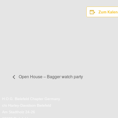
Zum Kalen
Open House – Bagger watch party
H.O.G. Bielefeld Chapter Germany
c/o Harley-Davidson Bielefeld
Am Stadtholz 24-26