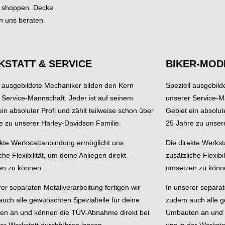
d shoppen. Decke
n uns beraten.
STATT & SERVICE
BIKER-MOD
l ausgebildete Mechaniker bilden den Kern
Speziell ausgebil
 Service-Mannschaft. Jeder ist auf seinem
unserer Service-M
in absoluter Profi und zählt teilweise schon über
Gebiet ein absolut
e zu unserer Harley-Davidson Familie.
25 Jahre zu unser
ekte Werkstattanbindung ermöglicht uns
Die direkte Werks
che Flexibilität, um deine Anliegen direkt
zusätzliche Flexibi
en zu können.
umsetzen zu könn
rer separaten Metallverarbeitung fertigen wir
In unserer separat
uch alle gewünschten Spezialteile für deine
zudem auch alle g
n an und können die TÜV-Abnahme direkt bei
Umbauten an und 
der Werkstatt durchführen lassen.
uns in der Werksta