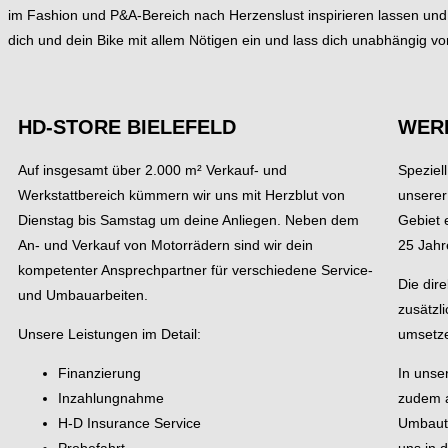
im Fashion und P&A-Bereich nach Herzenslust inspirieren lassen un
dich und dein Bike mit allem Nötigen ein und lass dich unabhängig vo
H
D-STORE BIELEFELD
WERK
Auf insgesamt über 2.000 m² Verkauf- und
Speziel
Werkstattbereich kümmern wir uns mit Herzblut von
unserer
Dienstag bis Samstag um deine Anliegen. Neben dem
Gebiet e
An- und Verkauf von Motorrädern sind wir dein
25 Jahr
kompetenter Ansprechpartner für verschiedene Service-
Die dir
und Umbauarbeiten.
zusätzli
Unsere Leistungen im Detail:
umsetz
Finanzierung
In unse
Inzahlungnahme
zudem a
H-D Insurance Service
Umbaute
Probefahrt
uns in 