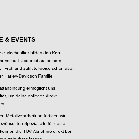
E & EVENTS
dete Mechaniker bilden den Kern
annschaft. Jeder ist auf seinem
er Profi und zählt teilweise schon über
er Harley-Davidson Familie.
tattanbindung ermöglicht uns
lität, um deine Anliegen direkt
en.
en Metallverarbeitung fertigen wir
ewünschten Spezialteile für deine
können die TÜV-Abnahme direkt bei
tt durchführen lassen.