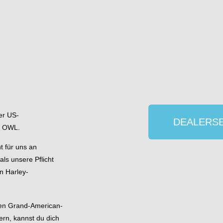
der US-
DEALERSE
d OWL.
t für uns an
ls unsere Pflicht
n Harley-
ren Grand-American-
ern, kannst du dich