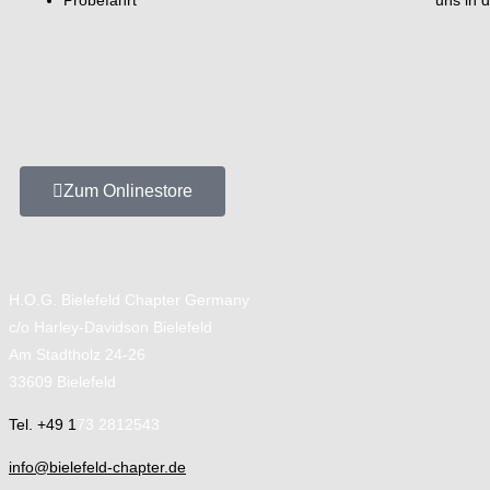
Zum Onlinestore
H.O.G. Bielefeld Chapter Germany
c/o Harley-Davidson Bielefeld
Am Stadtholz 24-26
33609 Bielefeld
Tel. +49 1
73 2812543
info@bielefeld-chapter.de