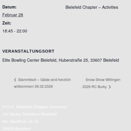
Datum:
Bielefeld Chapter – Activities
Februar 28
Zeit:
18:45 - 22:00
VERANSTALTUNGSORT
Elite Bowling Center Bielefeld, Huberstraße 25, 33607 Bielefeld
Snow Show Willingen
Stammtisch – Gäste sind herzlich
willkommen! 26.02.2026
2026 RC Burky
H.O.G. Bielefeld Chapter Germany
c/o Harley-Davidson Bielefeld
Am Stadtholz 24-26
33609 Bielefeld