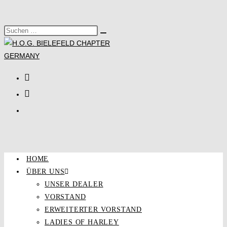
Zum
Inhalt
Diese
springen
Suche
Website
starten
durchsuchen
HOME
ÜBER UNS
UNSER DEALER
VORSTAND
ERWEITERTER VORSTAND
LADIES OF HARLEY