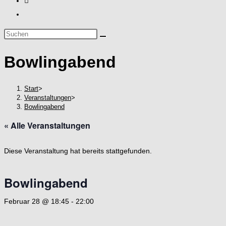
Diese
Website
Bowlingabend
durchsuchen
Start
>
Veranstaltungen
>
Bowlingabend
« Alle Veranstaltungen
Diese Veranstaltung hat bereits stattgefunden.
Bowlingabend
Februar 28 @ 18:45
-
22:00